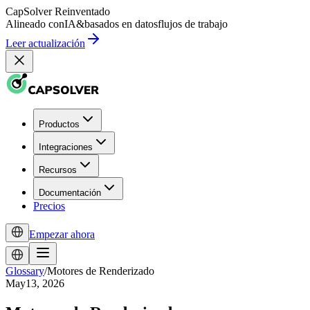
CapSolver
Reinventado
Alineado con
IA
&
basados en datos
flujos de trabajo
Leer actualización
Productos
Integraciones
Recursos
Documentación
Precios
Empezar ahora
Glossary
/
Motores de Renderizado
May13, 2026