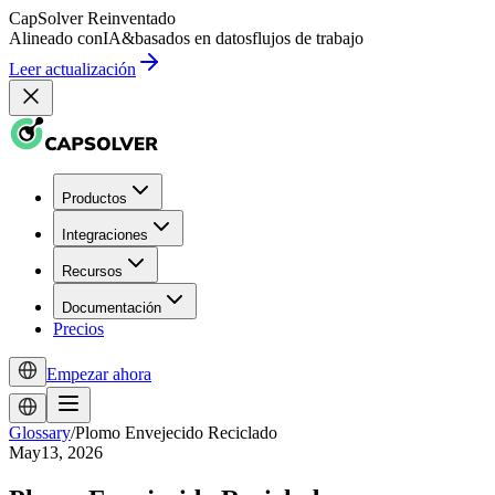
CapSolver
Reinventado
Alineado con
IA
&
basados en datos
flujos de trabajo
Leer actualización
Productos
Integraciones
Recursos
Documentación
Precios
Empezar ahora
Glossary
/
Plomo Envejecido Reciclado
May13, 2026