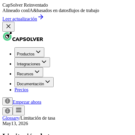
CapSolver
Reinventado
Alineado con
IA
&
basados en datos
flujos de trabajo
Leer actualización
Productos
Integraciones
Recursos
Documentación
Precios
Empezar ahora
Glossary
/
Limitación de tasa
May13, 2026