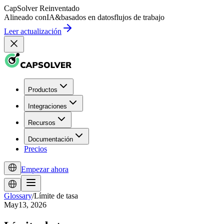
CapSolver
Reinventado
Alineado con
IA
&
basados en datos
flujos de trabajo
Leer actualización
Productos
Integraciones
Recursos
Documentación
Precios
Empezar ahora
Glossary
/
Límite de tasa
May13, 2026