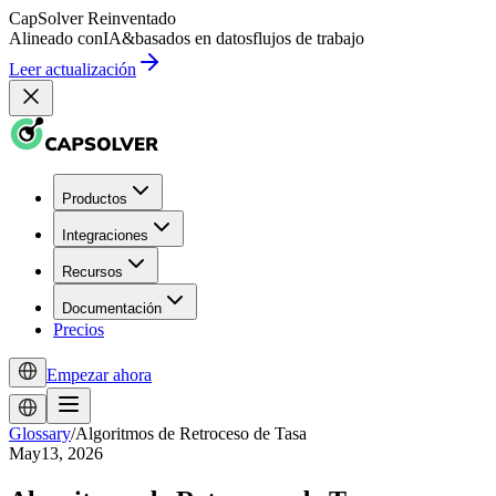
CapSolver
Reinventado
Alineado con
IA
&
basados en datos
flujos de trabajo
Leer actualización
Productos
Integraciones
Recursos
Documentación
Precios
Empezar ahora
Glossary
/
Algoritmos de Retroceso de Tasa
May13, 2026