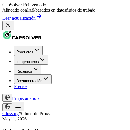
CapSolver
Reinventado
Alineado con
IA
&
basados en datos
flujos de trabajo
Leer actualización
Productos
Integraciones
Recursos
Documentación
Precios
Empezar ahora
Glossary
/
Subred de Proxy
May11, 2026