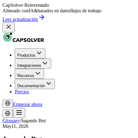
CapSolver
Reinventado
Alineado con
IA
&
basados en datos
flujos de trabajo
Leer actualización
Productos
Integraciones
Recursos
Documentación
Precios
Empezar ahora
Glossary
/
Jugando Bot
May11, 2026