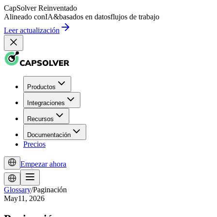
CapSolver
Reinventado
Alineado con
IA
&
basados en datos
flujos de trabajo
Leer actualización
Productos
Integraciones
Recursos
Documentación
Precios
Empezar ahora
Glossary
/
Paginación
May11, 2026