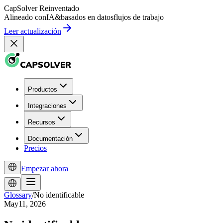
CapSolver
Reinventado
Alineado con
IA
&
basados en datos
flujos de trabajo
Leer actualización
Productos
Integraciones
Recursos
Documentación
Precios
Empezar ahora
Glossary
/
No identificable
May11, 2026