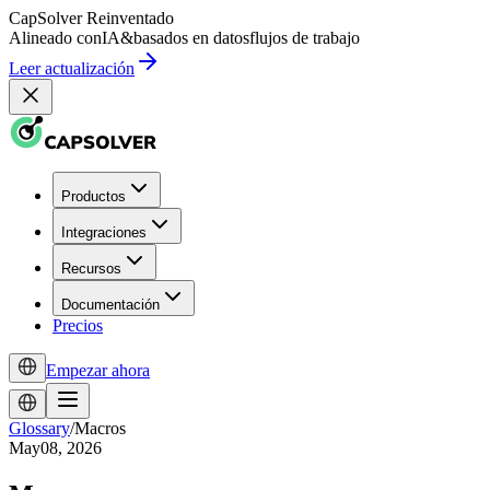
CapSolver
Reinventado
Alineado con
IA
&
basados en datos
flujos de trabajo
Leer actualización
Productos
Integraciones
Recursos
Documentación
Precios
Empezar ahora
Glossary
/
Macros
May08, 2026