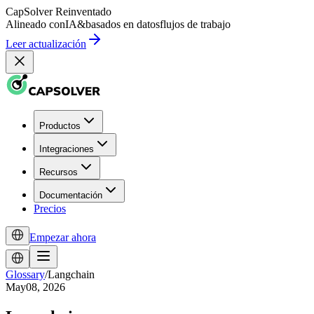
CapSolver
Reinventado
Alineado con
IA
&
basados en datos
flujos de trabajo
Leer actualización
Productos
Integraciones
Recursos
Documentación
Precios
Empezar ahora
Glossary
/
Langchain
May08, 2026