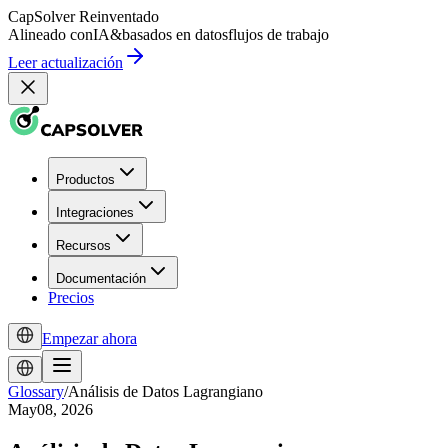
CapSolver
Reinventado
Alineado con
IA
&
basados en datos
flujos de trabajo
Leer actualización
Productos
Integraciones
Recursos
Documentación
Precios
Empezar ahora
Glossary
/
Análisis de Datos Lagrangiano
May08, 2026