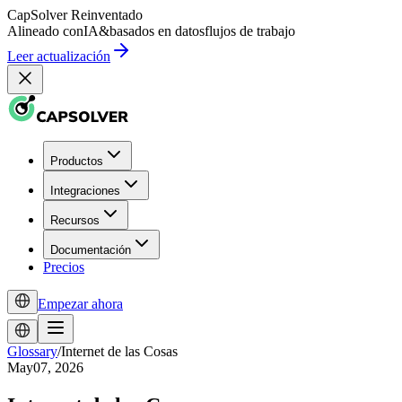
CapSolver
Reinventado
Alineado con
IA
&
basados en datos
flujos de trabajo
Leer actualización
Productos
Integraciones
Recursos
Documentación
Precios
Empezar ahora
Glossary
/
Internet de las Cosas
May07, 2026