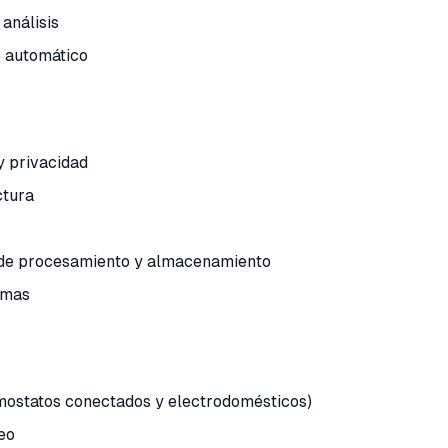
análisis
e automático
y privacidad
ctura
 de procesamiento y almacenamiento
rmas
rmostatos conectados y electrodomésticos)
eo