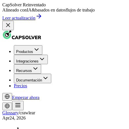
CapSolver
Reinventado
Alineado con
IA
&
basados en datos
flujos de trabajo
Leer actualización
Productos
Integraciones
Recursos
Documentación
Precios
Empezar ahora
Glossary
/
crawlear
Apr24, 2026