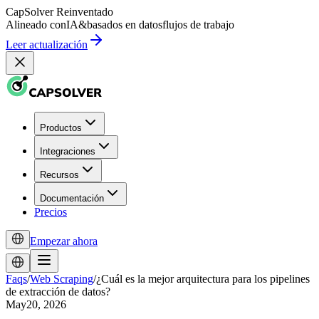
CapSolver
Reinventado
Alineado con
IA
&
basados en datos
flujos de trabajo
Leer actualización
Productos
Integraciones
Recursos
Documentación
Precios
Empezar ahora
Faqs
/
Web Scraping
/
¿Cuál es la mejor arquitectura para los pipelines
de extracción de datos?
May20, 2026