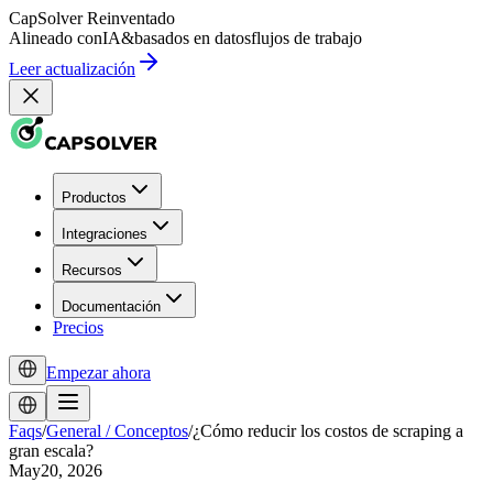
CapSolver
Reinventado
Alineado con
IA
&
basados en datos
flujos de trabajo
Leer actualización
Productos
Integraciones
Recursos
Documentación
Precios
Empezar ahora
Faqs
/
General / Conceptos
/
¿Cómo reducir los costos de scraping a
gran escala?
May20, 2026