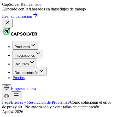
CapSolver
Reinventado
Alineado con
IA
&
basados en datos
flujos de trabajo
Leer actualización
Productos
Integraciones
Recursos
Documentación
Precios
Empezar ahora
Faqs
/
Errores y Resolución de Problemas
/
Cómo solucionar el error
de proxy 401 No autorizado y evitar fallas de autenticación
Apr24, 2026