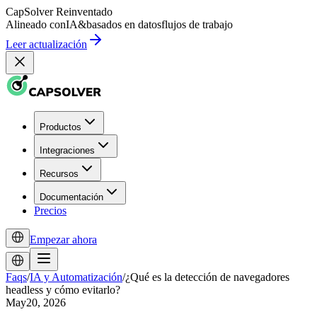
CapSolver
Reinventado
Alineado con
IA
&
basados en datos
flujos de trabajo
Leer actualización
Productos
Integraciones
Recursos
Documentación
Precios
Empezar ahora
Faqs
/
IA y Automatización
/
¿Qué es la detección de navegadores
headless y cómo evitarlo?
May20, 2026