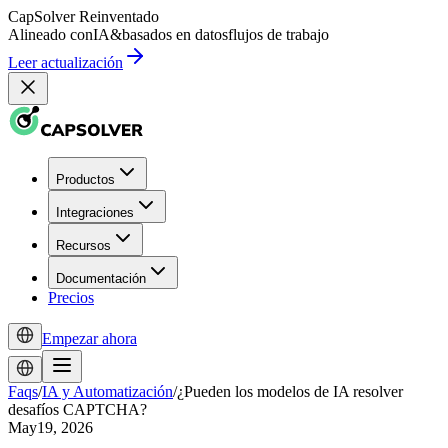
CapSolver
Reinventado
Alineado con
IA
&
basados en datos
flujos de trabajo
Leer actualización
Productos
Integraciones
Recursos
Documentación
Precios
Empezar ahora
Faqs
/
IA y Automatización
/
¿Pueden los modelos de IA resolver
desafíos CAPTCHA?
May19, 2026