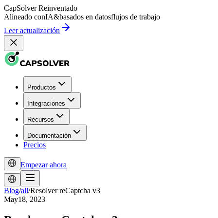
CapSolver
Reinventado
Alineado con
IA
&
basados en datos
flujos de trabajo
Leer actualización
Productos
Integraciones
Recursos
Documentación
Precios
Empezar ahora
Blog
/
all
/
Resolver reCaptcha v3
May18, 2023