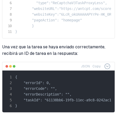
          "type":"ReCaptchaV3TaskProxyLess",

        "websiteURL":"https://antcpt.com/score_de
        "websiteKey":"6LcR_okUAAAAAPYrPe-HK_0RULO
        "pageAction": "homepage"

        }

}
Una vez que la tarea se haya enviado correctamente,
recibirá un ID de tarea en la respuesta:
JSON
Copy
{

    "errorId": 0,

    "errorCode": "",

    "errorDescription": "",

    "taskId": "61138bb6-19fb-11ec-a9c8-0242ac1100
}