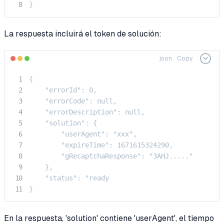
}
La respuesta incluirá el token de solución:
json
Copy
{

    "errorId": 0,

    "errorCode": null,

    "errorDescription": null,

    "solution": {

        "userAgent": "xxx",

        "expireTime": 1671615324290,

        "gRecaptchaResponse": "3AHJ....."

    },

    "status": "ready

}
En la respuesta, 'solution' contiene 'userAgent', el tiempo