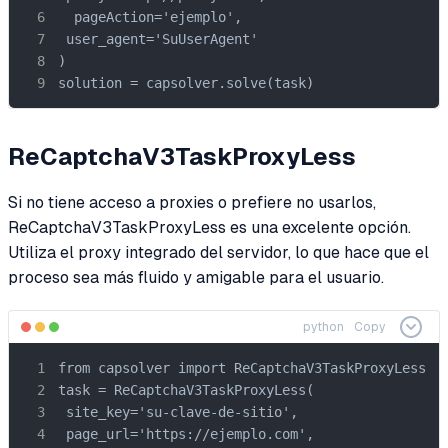
  pageAction='ejemplo',

 user_agent='SuUserAgent'

)

solution = capsolver.solve(task)
ReCaptchaV3TaskProxyLess
Si no tiene acceso a proxies o prefiere no usarlos,
ReCaptchaV3TaskProxyLess es una excelente opción.
Utiliza el proxy integrado del servidor, lo que hace que el
proceso sea más fluido y amigable para el usuario.
python
Copy
from capsolver import ReCaptchaV3TaskProxyLess

task = ReCaptchaV3TaskProxyLess(

 site_key='su-clave-de-sitio',

 page_url='https://ejemplo.com',
