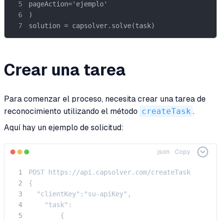
pageAction='ejemplo'

)

solution = capsolver.solve(task)
Crear una tarea
Para comenzar el proceso, necesita crear una tarea de
reconocimiento utilizando el método
createTask
.
Aquí hay un ejemplo de solicitud:
json
Copy
POST https://api.capsolver.com/createTask

{

  "clientKey":"su-apiKey",

    "task":

        {
