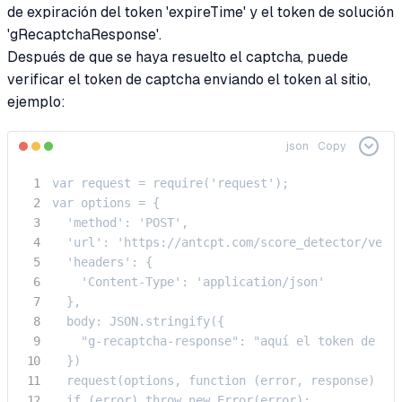
de expiración del token 'expireTime' y el token de solución
'gRecaptchaResponse'.
Después de que se haya resuelto el captcha, puede
verificar el token de captcha enviando el token al sitio,
ejemplo:
json
Copy
var request = require('request');

var options = {

  'method': 'POST',

  'url': 'https://antcpt.com/score_detector/verif
  'headers': {

    'Content-Type': 'application/json'

  },

  body: JSON.stringify({

    "g-recaptcha-response": "aquí el token de cap
  })

  request(options, function (error, response) {

  if (error) throw new Error(error);
