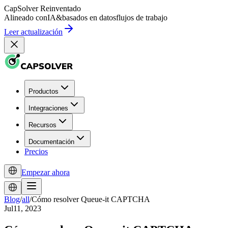
CapSolver
Reinventado
Alineado con
IA
&
basados en datos
flujos de trabajo
Leer actualización
Productos
Integraciones
Recursos
Documentación
Precios
Empezar ahora
Blog
/
all
/
Cómo resolver Queue-it CAPTCHA
Jul11, 2023