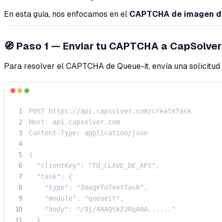
En esta guía, nos enfocamos en el
CAPTCHA de imagen d
🧭 Paso 1 — Enviar tu CAPTCHA a CapSolver
Para resolver el CAPTCHA de Queue-it, envía una solicitud
POST https://api.capsolver.com/createTask

Host: api.capsolver.com

Content-Type: application/json

{

  "clientKey": "TU_CLAVE_DE_API",

  "task": {

    "type": "ImageToTextTask",

    "module": "queueit",

    "body": "/9j/4AAQSkZJRgABA......"

  }
