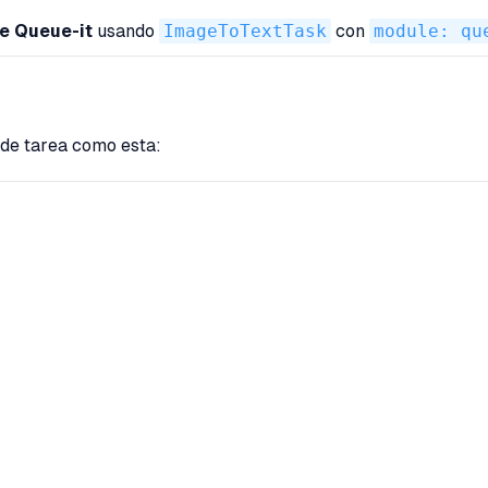
e Queue-it
usando
ImageToTextTask
con
module: qu
 de tarea como esta: