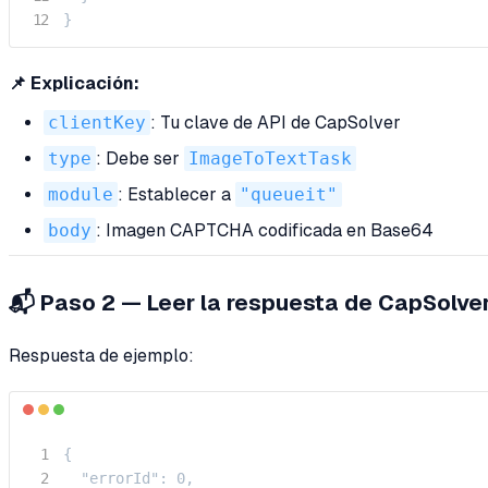
}
📌 Explicación:
clientKey
: Tu clave de API de CapSolver
type
: Debe ser
ImageToTextTask
module
: Establecer a
"queueit"
body
: Imagen CAPTCHA codificada en Base64
📬 Paso 2 — Leer la respuesta de CapSolve
Respuesta de ejemplo:
{

  "errorId": 0,
