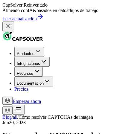
CapSolver
Reinventado
Alineado con
IA
&
basados en datos
flujos de trabajo
Leer actualización
Productos
Integraciones
Recursos
Documentación
Precios
Empezar ahora
Blog
/
all
/
Cómo resolver CAPTCHAs de imagen
Jun20, 2023