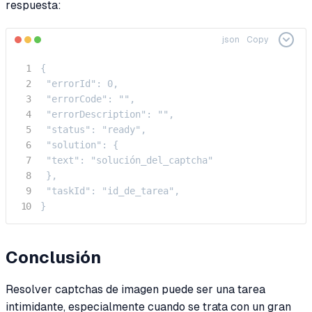
respuesta:
json
Copy
{

 "errorId": 0,

 "errorCode": "",

 "errorDescription": "",

 "status": "ready",

 "solution": {

 "text": "solución_del_captcha"

 },

 "taskId": "id_de_tarea",

}
Conclusión
Resolver captchas de imagen puede ser una tarea
intimidante, especialmente cuando se trata con un gran