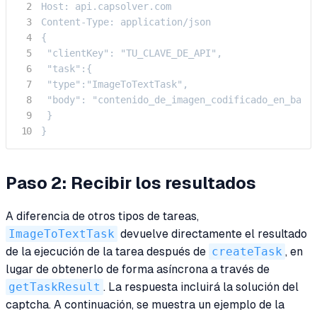
Host: api.capsolver.com

Content-Type: application/json

{

 "clientKey": "TU_CLAVE_DE_API",

 "task":{

 "type":"ImageToTextTask",

 "body": "contenido_de_imagen_codificado_en_base6
 }

}
Paso 2: Recibir los resultados
A diferencia de otros tipos de tareas,
ImageToTextTask
devuelve directamente el resultado
de la ejecución de la tarea después de
createTask
, en
lugar de obtenerlo de forma asíncrona a través de
getTaskResult
. La respuesta incluirá la solución del
captcha. A continuación, se muestra un ejemplo de la