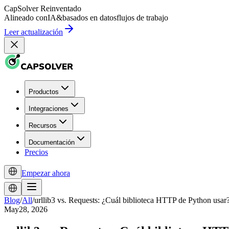
CapSolver
Reinventado
Alineado con
IA
&
basados en datos
flujos de trabajo
Leer actualización
Productos
Integraciones
Recursos
Documentación
Precios
Empezar ahora
Blog
/
All
/
urllib3 vs. Requests: ¿Cuál biblioteca HTTP de Python usar
May28, 2026