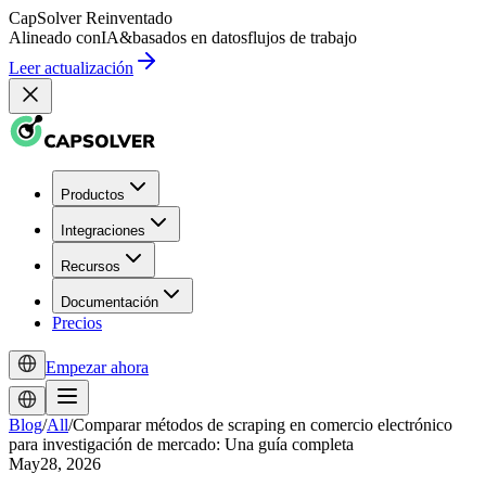
CapSolver
Reinventado
Alineado con
IA
&
basados en datos
flujos de trabajo
Leer actualización
Productos
Integraciones
Recursos
Documentación
Precios
Empezar ahora
Blog
/
All
/
Comparar métodos de scraping en comercio electrónico
para investigación de mercado: Una guía completa
May28, 2026